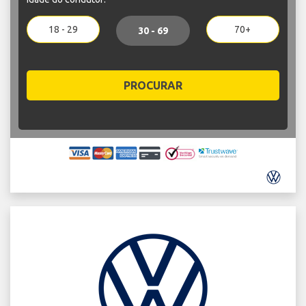
18 - 29
70+
30 - 69
PROCURAR