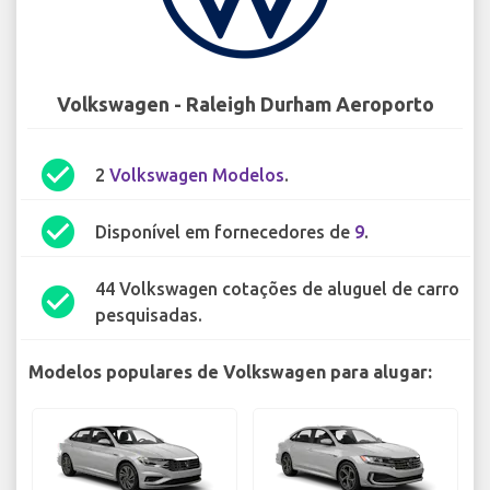
Volkswagen - Raleigh Durham Aeroporto
check_circle
2
Volkswagen Modelos
.
check_circle
Disponível em fornecedores de
9
.
44 Volkswagen cotações de aluguel de carro
check_circle
pesquisadas.
Modelos populares de Volkswagen para alugar: