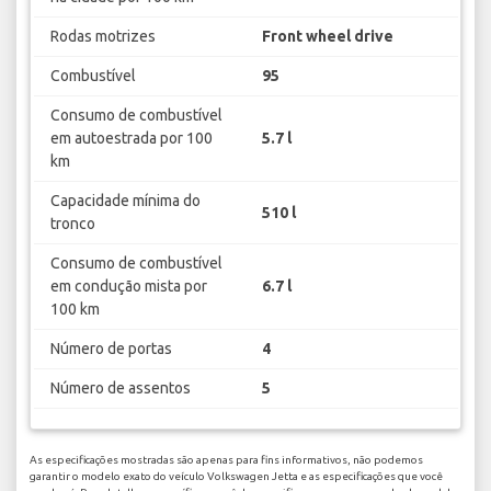
Rodas motrizes
Front wheel drive
Combustível
95
Consumo de combustível
em autoestrada por 100
5.7 l
km
Capacidade mínima do
510 l
tronco
Consumo de combustível
em condução mista por
6.7 l
100 km
Número de portas
4
Número de assentos
5
As especificações mostradas são apenas para fins informativos, não podemos
garantir o modelo exato do veículo Volkswagen Jetta e as especificações que você