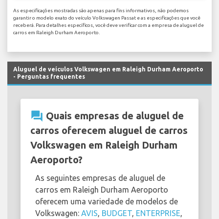
As especificações mostradas são apenas para fins informativos, não podemos
garantir o modelo exato do veículo Volkswagen Passat e as especificações que você
receberá. Para detalhes específicos, você deve verificar com a empresa de aluguel de
carros em Raleigh Durham Aeroporto.
Aluguel de veículos Volkswagen em Raleigh Durham Aeroporto
- Perguntas frequentes
question_answer
Quais empresas de aluguel de
carros oferecem aluguel de carros
Volkswagen em Raleigh Durham
Aeroporto?
As seguintes empresas de aluguel de
carros em Raleigh Durham Aeroporto
oferecem uma variedade de modelos de
Volkswagen:
AVIS
,
BUDGET
,
ENTERPRISE
,