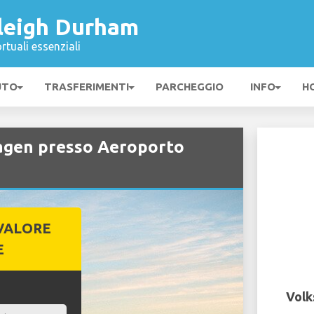
leigh Durham
rtuali essenziali
UTO
TRASFERIMENTI
PARCHEGGIO
INFO
H
agen presso Aeroporto
VALORE
E
Volk