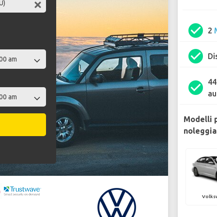
check_circle
2
check_circle
Di
44
check_circle
au
Modelli 
noleggia
Volks