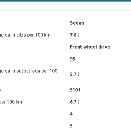
Sedan
uida in città per 100 km
7.6 l
Front wheel drive
95
guida in autostrada per 100
5.7 l
o
510 l
per 100 km
6.7 l
4
5